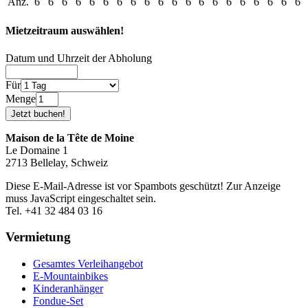
Anz.
6
6
6
6
6
6
6
6
6
6
6
6
6
6
6
6
6
6
6
6
Mietzeitraum auswählen!
Datum und Uhrzeit der Abholung
Für
Menge
Maison de la Tête de Moine
Le Domaine 1
2713 Bellelay, Schweiz
Diese E-Mail-Adresse ist vor Spambots geschützt! Zur Anzeige
muss JavaScript eingeschaltet sein.
Tel. +41 32 484 03 16
Vermietung
Gesamtes Verleihangebot
E-Mountainbikes
Kinderanhänger
Fondue-Set