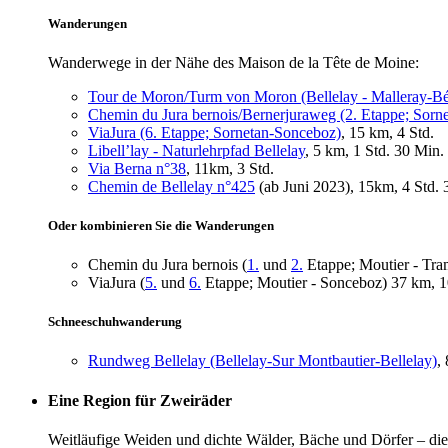
Wanderungen
Wanderwege in der Nähe des Maison de la Tête de Moine:
Tour de Moron/Turm von Moron (Bellelay - Malleray-Bé
Chemin du Jura bernois/Bernerjuraweg (2. Etappe; Sorne
ViaJura (6. Etappe; Sornetan-Sonceboz)
, 15 km, 4 Std.
Libell’lay - Naturlehrpfad Bellelay
, 5 km, 1 Std. 30 Min.
Via Berna n°38
, 11km, 3 Std.
Chemin de Bellelay n°425
(ab Juni 2023), 15km, 4 Std. 
Oder kombinieren Sie die Wanderungen
Chemin du Jura bernois (
1.
und
2.
Etappe; Moutier - Tra
ViaJura (
5.
und
6.
Etappe; Moutier - Sonceboz) 37 km, 1
Schneeschuhwanderung
Rundweg Bellelay (Bellelay-Sur Montbautier-Bellelay)
,
Eine Region für Zweiräder
Weitläufige Weiden und dichte Wälder, Bäche und Dörfer – die