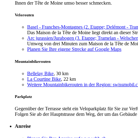
Ihnen der Tête de Moine umso besser schmecken.
Velorouten
Basel - Franches-Montagnes (2. Etappe; Delémont - Tra
Das Maison de la Tête de Moine liegt direkt an dieser St
Arc jurassien/Jurabogen (3. Etappe; Tramelan - Welsche
Umweg von drei Minuten zum Maison de la Tête de Moi
Planen Sie Ihre eigene Strecke auf Google Maps
Mountainbikerouten
Bellelay Bike
, 30 km
La Courtine Bike
, 22 km
Weitere Mountainbikerouten in der Region: swissmobil.
Parkplatz
Gegenüber der Terrasse steht ein Veloparkplatz für Sie zur Ver
Folgen Sie ab der Hauptstrasse dem Weg, der um das Gebäude 
Anreise