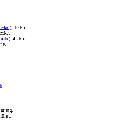
melan)
, 36 km
recke.
nrohr)
, 45 km
ne.
ch
fügung.
führt.