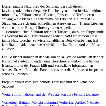
Dieser einzige Naturpfad der Schweiz, der sich diesen
faszinierenden, einst fliegende Drachen genannten Insekten widmet,
führt auf 4,8 Kilometern an Teichen, Flüssen und Torfmooren
entlang – die idealen Lebensräume für Libellen. Er umfasst 12
Stationen, die sich unterschiedlichen Aspekten zum Thema Libellen
widmen – zum Beispiel ihrem grossen Appetit, ihrer
ausserordentlichen Sehkraft oder der Tatsache, dass ihre Flugtechnik
als Vorbild für den Hubschrauber gedient hat! Der Parcours regt
junge Naturforscher zu wissenschaftlicher Detektivarbeit an; fast
jede Station lädt dazu, eine Aktivität durchzuführen und ein Rätsel
zu lösen.
Die Besucher können in der Maison de la Tête de Moine, an der der
Naturpfad startet und endet, eine Broschüre erwerben, die bei der
Beantwortung der Fragen hilft und zusätzliche Informationen
bereitstellt. Am Ende des Parcours erwartet die Spürnasen in spe ein
schönes Geschenk!
Projekt initiiert vom Jura bernois Tourisme und der Gemeinde
Saicourt
Weitere Informationen auf der Website von Jura bernois tourisme
Vorheriger Beitrag: Mönchswohnung
Vorheriger Artikel
Nächster